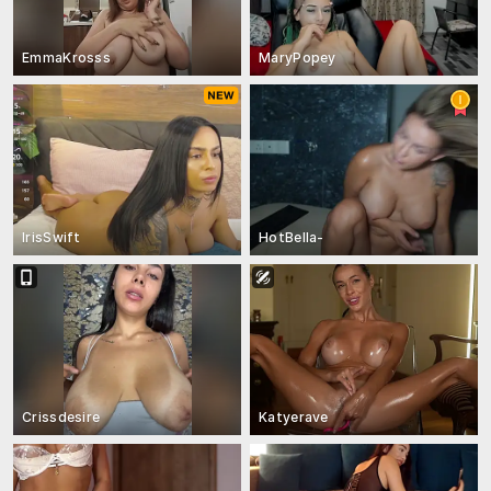
EmmaKrosss
MaryPopey
IrisSwift
HotBella-
Crissdesire
Katyerave