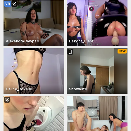
AlexandraCalypso
Dakota_Blare
Celine_Roxelle
Snowhiite