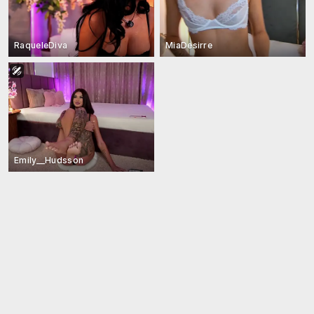
RaqueleDiva
MiaDesirre
Emily__Hudsson