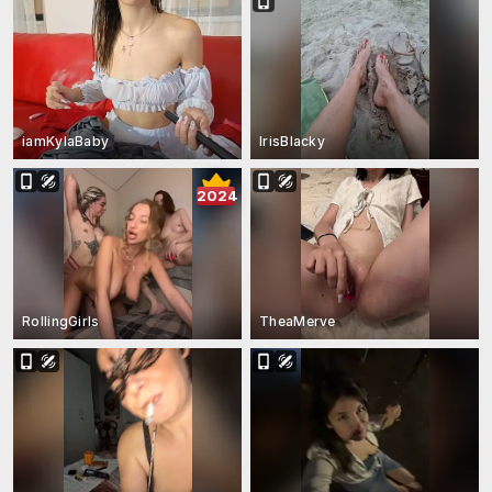
iamKylaBaby
IrisBlacky
2024
RollingGirls
TheaMerve