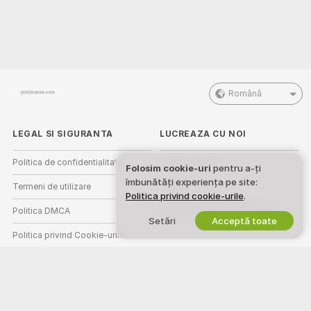
Română
LEGAL SI SIGURANTA
LUCREAZA CU NOI
Politica de confidentialitate
Devino Model
Folosim cookie-uri
pentru a-ți
îmbunătăți experiența pe site:
Termeni de utilizare
Inscriere studio
Politica privind cookie-urile
.
Politica DMCA
Program de Afiliere Webcam
Setări
Acceptă toate
Politica privind Cookie-urile
Ghid de control parental
Ajutor anti-sclavie