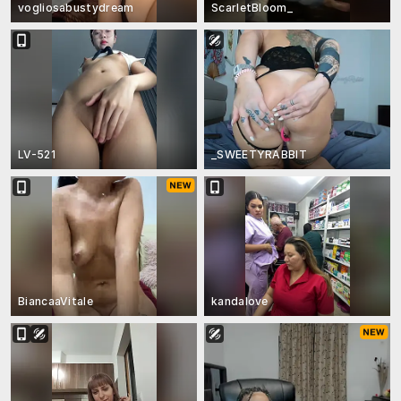
vogliosabustydream
ScarletBloom_
LV-521
_SWEETYRABBIT
BiancaaVitale
kandalove