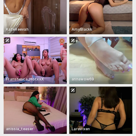
KateReevah
AmyBlackk
Franshesca_HotxxX
annawow69
anissia_teaser
LaraVixen