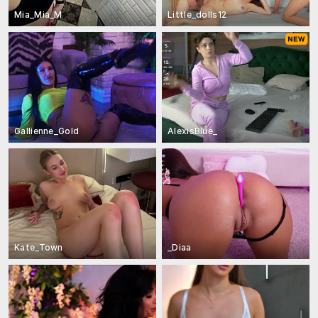
Mia_Mia_M
Little_dolls12
Gallienne_Gold
AlexisBlue_
Kate_Town
_Diaa