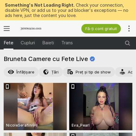
Something's Not Loading Right.
Check your connection,
disable VPN, or add us to your ad blocker's exceptions — no
ads here, just the content you love.
Fă-ți cont gratuit
Fete
Cupluri
Baieti
Trans
Bruneta Camere cu Fete
Live
Înfățișare
Țări
Preț și tip de show
Acti
NicoleSerafini98
Eva_Pearl